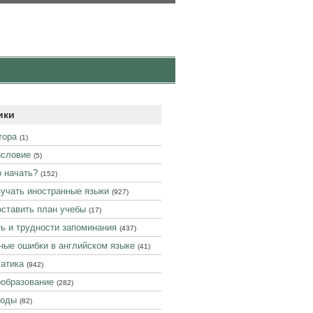
ики
тора
(1)
словие
(5)
о начать?
(152)
зучать иностранные языки
(927)
оставить план учебы
(17)
ь и трудности запоминания
(437)
ные ошибки в английском языке
(41)
атика
(942)
образование
(282)
воды
(82)