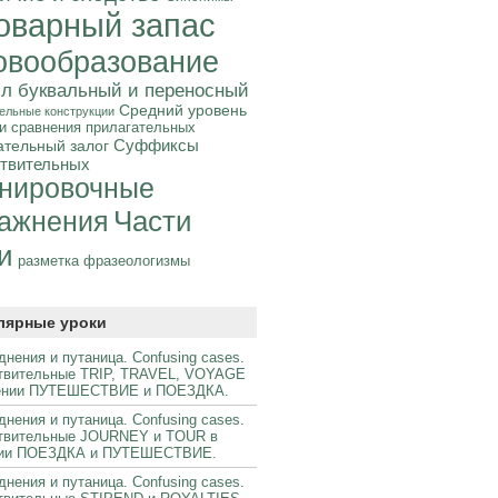
оварный запас
овообразование
л буквальный и переносный
Средний уровень
ельные конструкции
и сравнения прилагательных
Суффиксы
ательный залог
твительных
нировочные
Части
ажнения
и
фразеологизмы
разметка
лярные уроки
днения и путаница. Confusing cases.
твительные TRIP, TRAVEL, VOYAGE
чении ПУТЕШЕСТВИЕ и ПОЕЗДКА.
днения и путаница. Confusing cases.
твительные JOURNEY и TOUR в
нии ПОЕЗДКА и ПУТЕШЕСТВИЕ.
днения и путаница. Confusing cases.