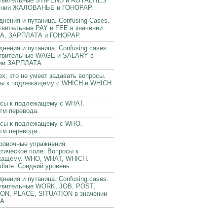
твительные STIPEND и ROYALTIES
чении ЖАЛОВАНЬЕ и ГОНОРАР.
днения и путаница. Confusing Cases.
вительные PAY и FEE в значении
А, ЗАРПЛАТА и ГОНОРАР.
днения и путаница. Confusing cases.
твительные WAGE и SALARY в
ии ЗАРПЛАТА.
ех, кто не умеет задавать вопросы.
ы к подлежащему с WHICH и WHICH
сы к подлежащему с WHAT.
тм перевода.
сы к подлежащему с WHO.
тм перевода.
ровочные упражнения.
тическое поле: Вопросы к
жащему. WHO, WHAT, WHICH.
ediate. Средний уровень.
днения и путаница. Confusing cases.
твительные WORK, JOB, POST,
ON, PLACE, SITUATION в значении
А.