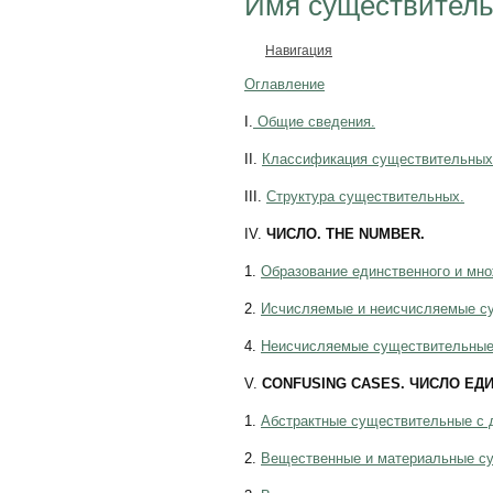
Имя существитель
Навигация
Оглавление
I.
Общие сведения.
II.
Классификация существительных
III.
Структура существительных.
IV.
ЧИСЛО. THE NUMBER.
1.
Образование единственного и мно
2.
Исчисляемые и неисчисляемые с
4.
Неисчисляемые существительные 
V.
CONFUSING CASES. ЧИСЛО Е
1.
Абстрактные существительные с 
2.
Вещественные и материальные су