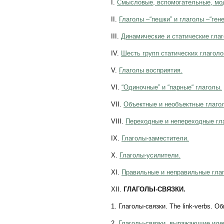
I.
Смысловые, вспомогательные, мод
II.
Глаголы –“пешки” и глаголы –“ген
III.
Динамические и статические гла
IV.
Шесть групп статических глаголо
V.
Глаголы восприятия.
VI.
“Одиночные” и “парные“ глаголы.
VII.
Объектные и необъектные глаго
VIII.
Переходные и непереходные гл
IX.
Глаголы-заместители.
X.
Глаголы-усилители.
XI.
Правильные и неправильные гла
XII.
ГЛАГОЛЫ-СВЯЗКИ.
1. Глаголы-связки. The link-verbs. 
2.
Глаголы-связки, выражающие идею 