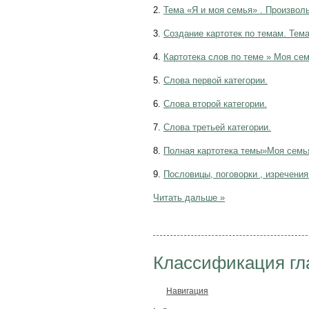
2.
Тема «Я и моя семья» . Произволь
3.
Создание картотек по темам. Тема
4.
Картотека слов по теме » Моя сем
5.
Слова первой категории.
6.
Слова второй категории.
7.
Слова третьей категории.
8.
Полная картотека темы»Моя семья
9.
Пословицы, поговорки , изречени
Читать дальше »
Классификация гл
Навигация