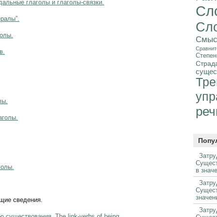
альные глаголы и глаголы-связки.
Сл
ералы”.
Сл
голы.
Смыс
Сравнит
в.
Степен
Страд
сущес
Тре
упр
лы.
реч
аголы.
Попу
Затру
Сущес
голы.
в зна
Затру
Сущес
значе
Общие сведения.
Затру
существования. The link-verbs of being.