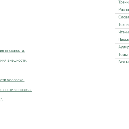
Трени
Разго
Слова
Техни
Чтени
Пись
Аудир
ия внешности.
Темы
ания внешности.
Все м
сти человека.
ешности человека.
”.