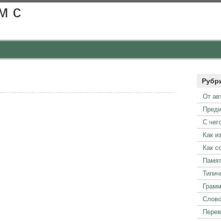
м с
Рубр
От ав
Преди
С чег
Как и
Как с
Памят
Типич
Грамм
Слово
Пере