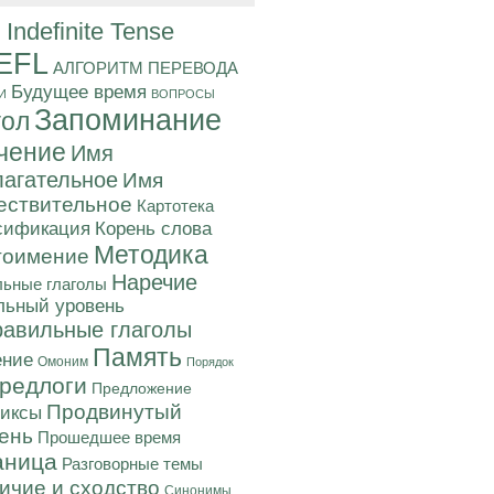
 Indefinite Tense
EFL
АЛГОРИТМ ПЕРЕВОДА
Будущее время
И
ВОПРОСЫ
Запоминание
гол
чение
Имя
агательное
Имя
ствительное
Картотека
Корень слова
сификация
Методика
тоимение
Наречие
ьные глаголы
льный уровень
авильные глаголы
Память
ние
Омоним
Порядок
редлоги
Предложение
Продвинутый
иксы
ень
Прошедшее время
аница
Разговорные темы
ичие и сходство
Синонимы