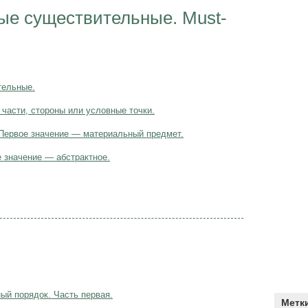
е существительные. Must-
тельные.
части, стороны или условные точки.
 Первое значение — материальный предмет.
 значение — абстрактное.
ый порядок. Часть первая.
Метк