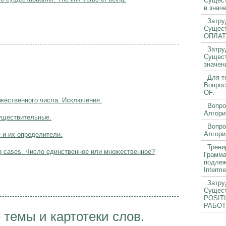
Сущес
в зна
Затру
Сущест
ОПЛАТ
Затру
Сущес
значен
Для т
Вопрос
OF.
жественного числа. Исключения.
Вопро
Алгори
уществительные.
Вопро
Алгори
и их определители.
Трени
ng cases. Число единственное или множественное?
Грамма
подле
Interm
Затру
Сущес
POSITI
РАБОТ
темы и картотеки слов.