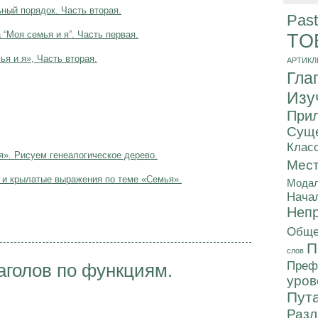
ный порядок. Часть вторая.
Past
 “Моя семья и я”. Часть первая.
TO
ья и я», Часть вторая.
АРТИКЛ
Гла
Изу
Прил
Суще
Клас
». Рисуем генеалогическое дерево.
Мес
я и крылатые выражения по теме «Семья».
Модал
Нача
Непр
Обще
П
слов
Преф
аголов по функциям.
уров
Пут
Разл