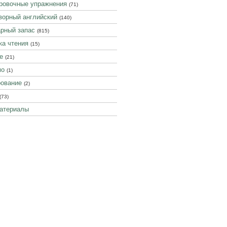
ровочные упражнения
(71)
ворный английский
(140)
рный запас
(815)
ка чтения
(15)
е
(21)
мо
(1)
ование
(2)
(73)
атериалы