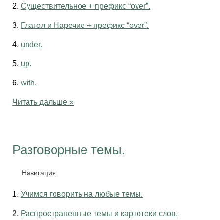
2.
Существительное + префикс “over”.
3.
Глагол и Наречие + префикс “over”.
4.
under.
5.
up.
6.
with.
Читать дальше »
Разговорные темы.
Навигация
1.
Учимся говорить на любые темы.
2.
Распространенные темы и картотеки слов.