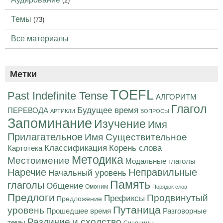
(2)
Темы
(73)
Все материалы
Метки
TOEFL
Past Indefinite Tense
АЛГОРИТМ
Глагол
Будущее время
ПЕРЕВОДА
АРТИКЛИ
ВОПРОСЫ
Запоминание
Изучение
Имя
Прилагательное
Имя Существительное
Корень слова
Классификация
Картотека
Методика
Местоимение
Модальные глаголы
Наречие
Неправильные
Начальный уровень
Память
глаголы
Общение
Омоним
Порядок слов
Предлоги
Продвинутый
Префиксы
Предложение
Путаница
уровень
Разговорные
Прошедшее время
Различие и сходство
темы