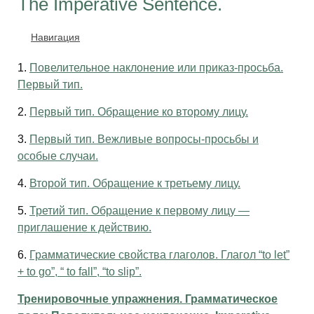
The Imperative Sentence.
Навигация
1.
Повелительное наклонение или приказ-просьба.
Первый тип.
2.
Первый тип. Обращение ко второму лицу.
3.
Первый тип. Вежливые вопросы-просьбы и
особые случаи.
4.
Второй тип. Обращение к третьему лицу.
5.
Третий тип. Обращение к первому лицу —
приглашение к действию.
6.
Грамматические свойства глаголов. Глагол “to let”
+ to go”, “ to fall”, “to slip”.
Тренировочные упражнения. Грамматическое