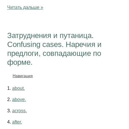
Читать дальше »
Затруднения и путаница.
Confusing cases. Наречия и
предлоги, совпадающие по
форме.
Навигация
1.
about.
2.
above.
3.
across.
4.
after.