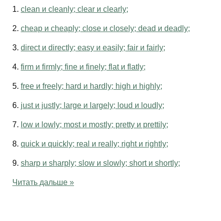
1.
clean и cleanly; clear и clearly;
2.
cheap и cheaply; close и closely; dead и deadly;
3.
direct и directly; easy и easily; fair и fairly;
4.
firm и firmly; fine и finely; flat и flatly;
5.
free и freely; hard и hardly; high и highly;
6.
just и justly; large и largely; loud и loudly;
7.
low и lowly; most и mostly; pretty и prettily;
8.
quick и quickly; real и really; right и rightly;
9.
sharp и sharply; slow и slowly; short и shortly;
Читать дальше »