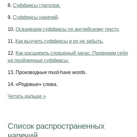
8.
Суффиксы глаголов.
9.
Суффиксы наречий
.
10.
Осваиваем суффиксы по английскому тексту.
11.
Как выучить суффиксы и их не забыть.
12.
Как расширить словарный запас. Проверим себя
на пройденные суффиксы.
13. Производные must-have words.
14. «Родовые» слова.
Читать дальше »
Список распространенных
наречий.