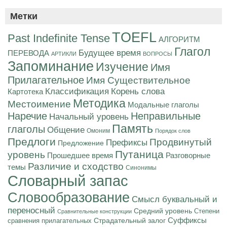
Метки
TOEFL
Past Indefinite Tense
АЛГОРИТМ
Глагол
Будущее время
ПЕРЕВОДА
АРТИКЛИ
ВОПРОСЫ
Запоминание
Изучение
Имя
Прилагательное
Имя Существительное
Корень слова
Классификация
Картотека
Методика
Местоимение
Модальные глаголы
Наречие
Неправильные
Начальный уровень
Память
глаголы
Общение
Омоним
Порядок слов
Предлоги
Продвинутый
Префиксы
Предложение
Путаница
уровень
Разговорные
Прошедшее время
Различие и сходство
темы
Синонимы
Словарный запас
Словообразование
Смысл буквальный и
переносный
Средний уровень
Степени
Сравнительные конструкции
Суффиксы
Страдательный залог
сравнения прилагательных