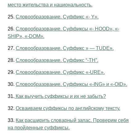
место жительства и национальность.
25.
Словообразование. Суффикс «- Y».
26.
Словообразование. Суффиксы «- HOOD», «-
SHIP», «-DOM».
27.
Словообразование. Суффикс » — TUDE».
28.
Словообразование. Суффикс “-TH”.
29.
Словообразование. Суффикс «-URE».
30.
Словообразование. Суффиксы «-ING» и «-OID».
31.
Как выучить суффиксы и их не забыть?
32.
Осваиваем суффиксы по английскому тексту.
33.
Как расширить словарный запас. Проверим себя
на пройденные суффиксы.