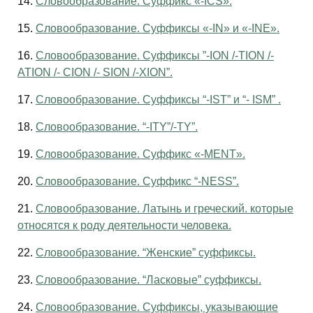
14.
Словообразование. Суффикс «-ICS».
15.
Словообразование. Суффиксы «-IN» и «-INE».
16.
Словообразование. Суффиксы ”-ION /-TION /-
ATION /- CION /- SION /-XION”.
17.
Словообразование. Суффиксы “-IST” и “- ISM” .
18.
Словообразование. “-ITY”/-TY”.
19.
Словообразование. Суффикс «-MENT».
20.
Словообразование. Суффикс “-NESS”.
21.
Словообразование. Латынь и греческий. которые
относятся к роду деятельности человека.
22.
Словообразование. “Женские” суффиксы.
23.
Словообразование. “Ласковые” суффиксы.
24.
Словообразование. Суффиксы, указывающие