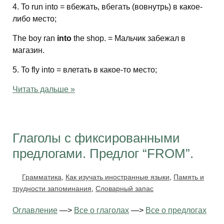
4. To run into = вбежать, вбегать (вовнутрь) в какое-
либо место;
The boy ran
into
the shop. = Мальчик забежал в
магазин.
5. To fly into = влетать в какое-то место;
Читать дальше »
Глаголы с фиксированными
предлогами. Предлог “FROM”.
Грамматика
,
Как изучать иностранные языки
,
Память и
трудности запоминания
,
Словарный запас
Оглавление
—>
Все о глаголах
—>
Все о предлогах