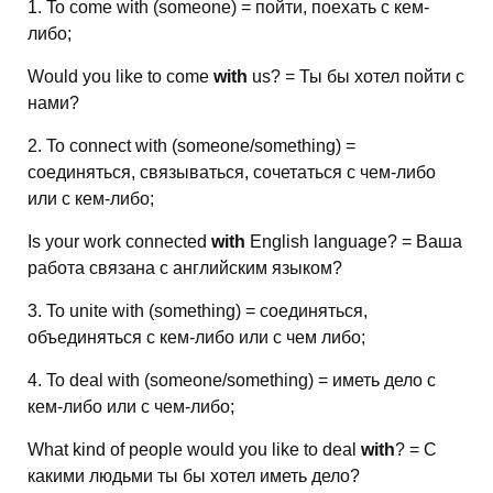
1. To come with (someone) = пойти, поехать с кем-
либо;
Would you like to come
with
us? = Ты бы хотел пойти с
нами?
2. To connect with (someone/something) =
соединяться, связываться, сочетаться с чем-либо
или с кем-либо;
Is your work connected
with
English language? = Ваша
работа связана с английским языком?
3. To unite with (something) = соединяться,
объединяться с кем-либо или с чем либо;
4. To deal with (someone/something) = иметь дело с
кем-либо или с чем-либо;
What kind of people would you like to deal
with
? = С
какими людьми ты бы хотел иметь дело?