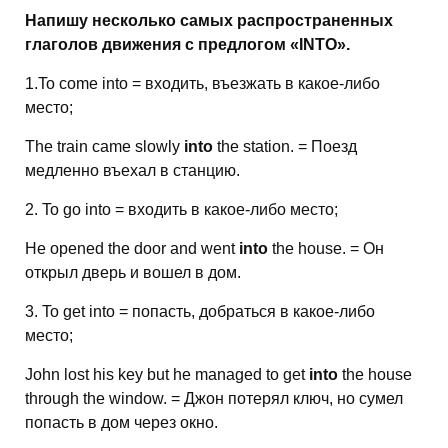
Напишу несколько самых распространенных
глаголов движения с предлогом «INTO».
1.To come into = входить, въезжать в какое-либо
место;
The train came slowly
into
the station. = Поезд
медленно въехал в станцию.
2. To go into = входить в какое-либо место;
He opened the door and went
into
the house. = Он
открыл дверь и вошел в дом.
3. To get into = попасть, добраться в какое-либо
место;
John lost his key but he managed to get
into
the house
through the window. = Джон потерял ключ, но сумел
попасть в дом через окно.