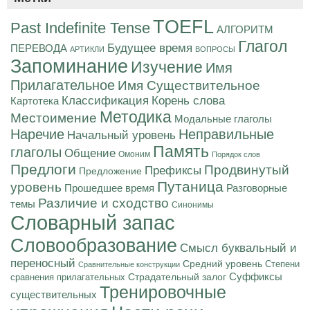
TOEFL
Past Indefinite Tense
АЛГОРИТМ
Глагол
Будущее время
ПЕРЕВОДА
АРТИКЛИ
ВОПРОСЫ
Запоминание
Изучение
Имя
Прилагательное
Имя Существительное
Корень слова
Классификация
Картотека
Методика
Местоимение
Модальные глаголы
Наречие
Неправильные
Начальный уровень
Память
глаголы
Общение
Омоним
Порядок слов
Предлоги
Продвинутый
Префиксы
Предложение
Путаница
уровень
Разговорные
Прошедшее время
Различие и сходство
темы
Синонимы
Словарный запас
Словообразование
Смысл буквальный и
переносный
Средний уровень
Степени
Сравнительные конструкции
Суффиксы
Страдательный залог
сравнения прилагательных
Тренировочные
существительных