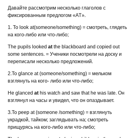
Давайте рассмотрим несколько глаголов с
фиксированным предлогом «AT».
1. To look at(someone/something) = смотреть, глядеть
на кого-либо или что-либо;
The pupils looked
at
the blackboard and copied out
some sentences. = Ученики посмотрели на доску и
переписали несколько предложений.
2.To glance at (someone/something) = мельком
взглянуть на кого- либо или что-либо;
He glanced
at
his watch and saw that he was late. Он
взглянул на часы и увидел, что он опаздывает.
3.To peep at (someone /something) = взглянуть
украдкой, тайком; заглядывать на; смотреть
прищурясь на кого-либо или что-либо;