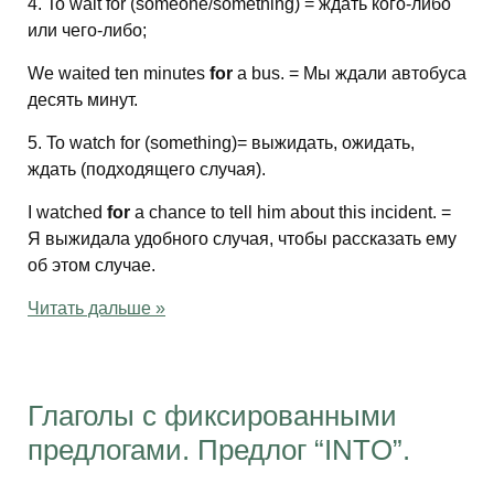
4. To wait for (someone/something) = ждать кого-либо
или чего-либо;
We waited ten minutes
for
a bus. = Мы ждали автобуса
десять минут.
5. To watch for (something)= выжидать, ожидать,
ждать (подходящего случая).
I watched
for
a chance to tell him about this incident. =
Я выжидала удобного случая, чтобы рассказать ему
об этом случае.
Читать дальше »
Глаголы с фиксированными
предлогами. Предлог “INTO”.