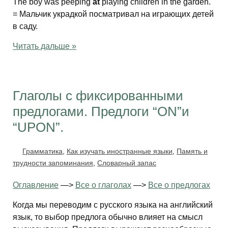
The boy was peeping
at
playing children in the garden.
= Мальчик украдкой посматривал на играющих детей
в саду.
Читать дальше »
Глаголы с фиксированными
предлогами. Предлоги “ON”и
“UPON”.
Грамматика
,
Как изучать иностранные языки
,
Память и
трудности запоминания
,
Словарный запас
Оглавление
—>
Все о глаголах
—>
Все о предлогах
Когда мы переводим с русского языка на английский
язык, то выбор предлога обычно влияет на смысл