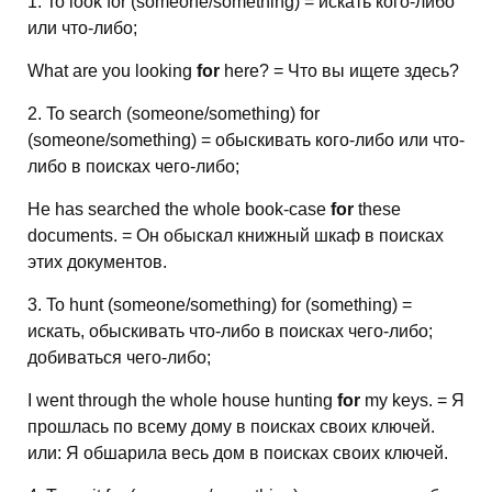
1. To look for (someone/something) = искать кого-либо
или что-либо;
What are you looking
for
here? = Что вы ищете здесь?
2. To search (someone/something) for
(someone/something) = обыскивать кого-либо или что-
либо в поисках чего-либо;
He has searched the whole book-case
for
these
documents. = Он обыскал книжный шкаф в поисках
этих документов.
3. To hunt (someone/something) for (something) =
искать, обыскивать что-либо в поисках чего-либо;
добиваться чего-либо;
I went through the whole house hunting
for
my keys. = Я
прошлась по всему дому в поисках своих ключей.
или: Я обшарила весь дом в поисках своих ключей.