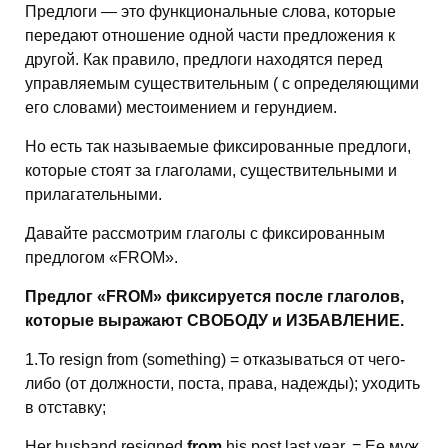
Предлоги — это функциональные слова, которые
передают отношение одной части предложения к
другой. Как правило, предлоги находятся перед
управляемым существительным ( с определяющими
его словами) местоимением и герундием.
Но есть так называемые фиксированные предлоги,
которые стоят за глаголами, существительными и
прилагательными.
Давайте рассмотрим глаголы с фиксированным
предлогом «FROM».
Предлог «FROM» фиксируется после глаголов,
которые выражают СВОБОДУ и ИЗБАВЛЕНИЕ.
1.To resign from (something) = отказываться от чего-
либо (от должности, поста, права, надежды); уходить
в отставку;
Her husband resigned
from
his post last year. = Ее муж