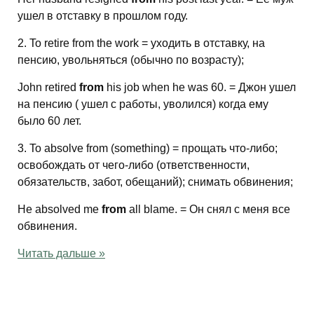
ушел в отставку в прошлом году.
2. To retire from the work = уходить в отставку, на
пенсию, увольняться (обычно по возрасту);
John retired
from
his job when he was 60. = Джон ушел
на пенсию ( ушел с работы, уволился) когда ему
было 60 лет.
3. To absolve from (something) = прощать что-либо;
освобождать от чего-либо (ответственности,
обязательств, забот, обещаний); снимать обвинения;
He absolved me
from
all blame. = Он снял с меня все
обвинения.
Читать дальше »