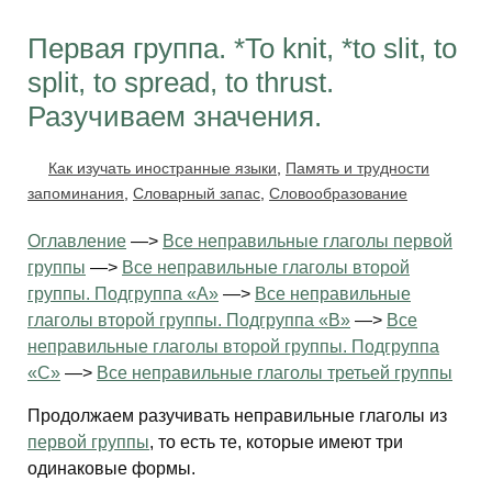
Первая группа. *To knit, *to slit, to
split, to spread, to thrust.
Разучиваем значения.
Как изучать иностранные языки
,
Память и трудности
запоминания
,
Словарный запас
,
Словообразование
Оглавление
—>
Все неправильные глаголы первой
группы
—>
Все неправильные глаголы второй
группы. Подгруппа «А»
—>
Все неправильные
глаголы второй группы. Подгруппа «В»
—>
Все
неправильные глаголы второй группы. Подгруппа
«С»
—>
Все неправильные глаголы третьей группы
Продолжаем разучивать неправильные глаголы из
первой группы
, то есть те, которые имеют три
одинаковые формы.