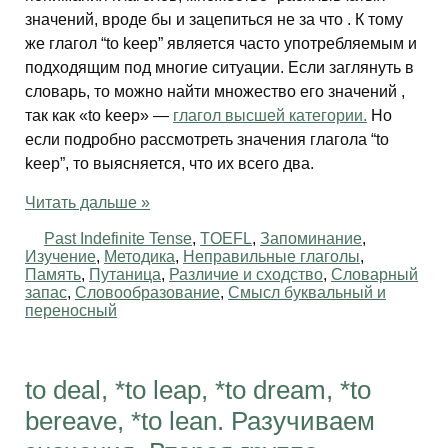
значений, вроде бы и зацепиться не за что . К тому
же глагол “to keep” является часто употребляемым и
подходящим под многие ситуации. Если заглянуть в
словарь, то можно найти множество его значений ,
так как «to keep» —
глагол высшей категории.
Но
если подробно рассмотреть значения глагола “to
keep”, то выясняется, что их всего два.
Читать дальше »
Past Indefinite Tense
,
TOEFL
,
Запоминание
,
Изучение
,
Методика
,
Неправильные глаголы
,
Память
,
Путаница
,
Различие и сходство
,
Словарный
запас
,
Словообразование
,
Смысл буквальный и
переносный
to deal, *to leap, *to dream, *to
bereave, *to lean. Разучиваем