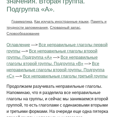
значения. Вторая группа.
Подгруппа «А».
Грамматика
,
Как изучать иностранные языки
,
Память и
трудности запоминания
,
Словарный запас
,
Словообразование
Оглавление
—>
Все неправильные глаголы первой
группы
—>
Все неправильные глаголы второй
группы. Подгруппа «А»
—>
Все неправильные
глаголы второй группы. Подгруппа «В»
—>
Все
неправильные глаголы второй группы. Подгруппа
«С»
—>
Все неправильные глаголы третьей группы
Продолжаем разучивать неправильные глаголы.
Напоминаю, что я разделила все неправильные
глаголы на группы, и сейчас мы занимаемся второй
группой, то есть глаголами с одинаковыми вторыми
и третьими формами. На очереди еще одна пятерка