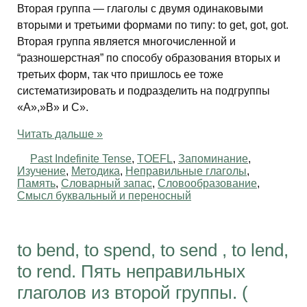
Вторая группа — глаголы с двумя одинаковыми
вторыми и третьими формами по типу: to get, got, got.
Вторая группа является многочисленной и
“разношерстная” по способу образования вторых и
третьих форм, так что пришлось ее тоже
систематизировать и подразделить на подгруппы
«А»,»В» и С».
Читать дальше »
Past Indefinite Tense
,
TOEFL
,
Запоминание
,
Изучение
,
Методика
,
Неправильные глаголы
,
Память
,
Словарный запас
,
Словообразование
,
Смысл буквальный и переносный
to bend, to spend, to send , to lend,
to rend. Пять неправильных
глаголов из второй группы. (