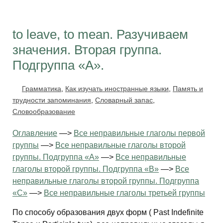
to leave, to mean. Разучиваем
значения. Вторая группа.
Подгруппа «А».
Грамматика
,
Как изучать иностранные языки
,
Память и
трудности запоминания
,
Словарный запас
,
Словообразование
Оглавление
—>
Все неправильные глаголы первой
группы
—>
Все неправильные глаголы второй
группы. Подгруппа «А»
—>
Все неправильные
глаголы второй группы. Подгруппа «В»
—>
Все
неправильные глаголы второй группы. Подгруппа
«С»
—>
Все неправильные глаголы третьей группы
По способу образования двух форм ( Past Indefinite