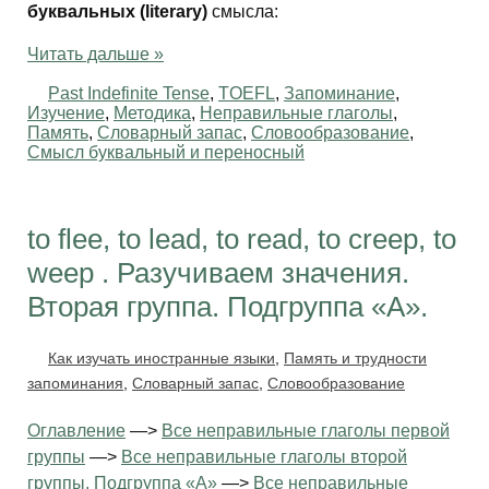
буквальных (literary)
смысла:
Читать дальше »
Past Indefinite Tense
,
TOEFL
,
Запоминание
,
Изучение
,
Методика
,
Неправильные глаголы
,
Память
,
Словарный запас
,
Словообразование
,
Смысл буквальный и переносный
to flee, to lead, to read, to creep, to
weep . Разучиваем значения.
Вторая группа. Подгруппа «А».
Как изучать иностранные языки
,
Память и трудности
запоминания
,
Словарный запас
,
Словообразование
Оглавление
—>
Все неправильные глаголы первой
группы
—>
Все неправильные глаголы второй
группы. Подгруппа «А»
—>
Все неправильные