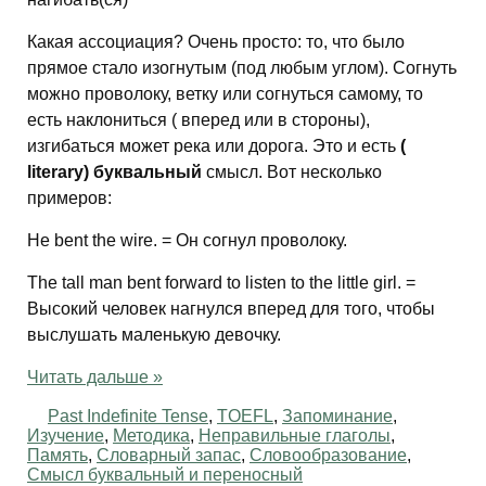
Какая ассоциация? Очень просто: то, что было
прямое стало изогнутым (под любым углом). Согнуть
можно проволоку, ветку или согнуться самому, то
есть наклониться ( вперед или в стороны),
изгибаться может река или дорога. Это и есть
(
literary) буквальный
смысл. Вот несколько
примеров:
He bent the wire. = Он согнул проволоку.
The tall man bent forward to listen to the little girl. =
Высокий человек нагнулся вперед для того, чтобы
выслушать маленькую девочку.
Читать дальше »
Past Indefinite Tense
,
TOEFL
,
Запоминание
,
Изучение
,
Методика
,
Неправильные глаголы
,
Память
,
Словарный запас
,
Словообразование
,
Смысл буквальный и переносный