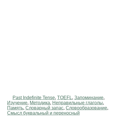
Past Indefinite Tense
,
TOEFL
,
Запоминание
,
Изучение
,
Методика
,
Неправильные глаголы
,
Память
,
Словарный запас
,
Словообразование
,
Смысл буквальный и переносный