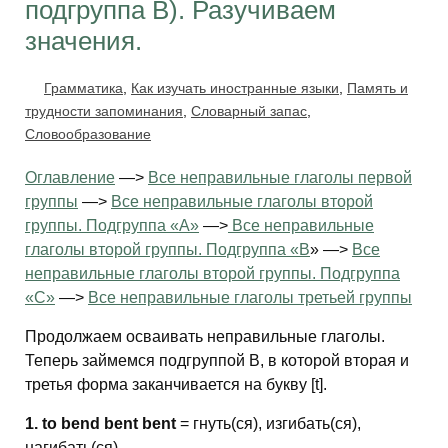
подгруппа В). Разучиваем
значения.
Грамматика
,
Как изучать иностранные языки
,
Память и
трудности запоминания
,
Словарный запас
,
Словообразование
Оглавление
—>
Все неправильные глаголы первой
группы
—>
Все неправильные глаголы второй
группы. Подгруппа «A»
—>
Все неправильные
глаголы второй группы. Подгруппа «B
» —>
Все
неправильные глаголы второй группы. Подгруппа
«C»
—>
Все неправильные глаголы третьей группы
Продолжаем осваивать неправильные глаголы.
Теперь займемся подгруппой В, в которой вторая и
третья форма заканчивается на букву [t].
1. to bend bent bent
= гнуть(ся), изгибать(ся),
нагибать(ся)