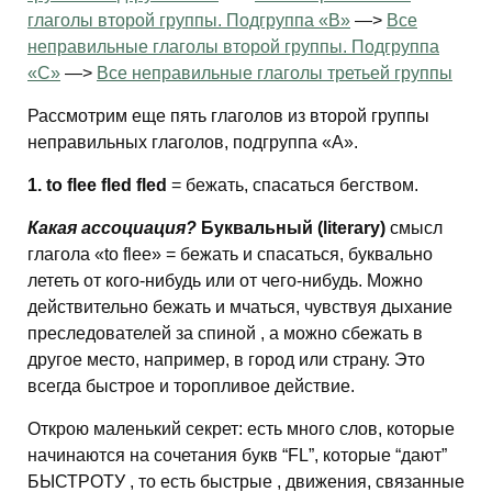
глаголы второй группы. Подгруппа «В»
—>
Все
неправильные глаголы второй группы. Подгруппа
«С»
—>
Все неправильные глаголы третьей группы
Рассмотрим еще пять глаголов из второй группы
неправильных глаголов, подгруппа «А».
1. to flee fled fled
= бежать, спасаться бегством.
Какая ассоциация?
Буквальный (literary)
смысл
глагола «to flee» = бежать и спасаться, буквально
лететь от кого-нибудь или от чего-нибудь. Можно
действительно бежать и мчаться, чувствуя дыхание
преследователей за спиной , а можно сбежать в
другое место, например, в город или страну. Это
всегда быстрое и торопливое действие.
Открою маленький секрет: есть много слов, которые
начинаются на сочетания букв “FL”, которые “дают”
БЫСТРОТУ , то есть быстрые , движения, связанные