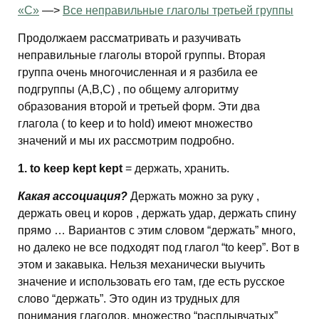
«С»
—>
Все неправильные глаголы третьей группы
Продолжаем рассматривать и разучивать
неправильные глаголы второй группы. Вторая
группа очень многочисленная и я разбила ее
подгруппы (А,В,С) , по общему алгоритму
образования второй и третьей форм. Эти два
глагола ( to keep и to hold) имеют множество
значений и мы их рассмотрим подробно.
1. to keep kept kept
= держать, хранить.
Какая ассоциация?
Держать можно за руку ,
держать овец и коров , держать удар, держать спину
прямо … Вариантов с этим словом “держать” много,
но далеко не все подходят под глагол “to keep”. Вот в
этом и закавыка. Нельзя механически выучить
значение и использовать его там, где есть русское
слово “держать”. Это один из трудных для
понимания глаголов, множество “расплывчатых”