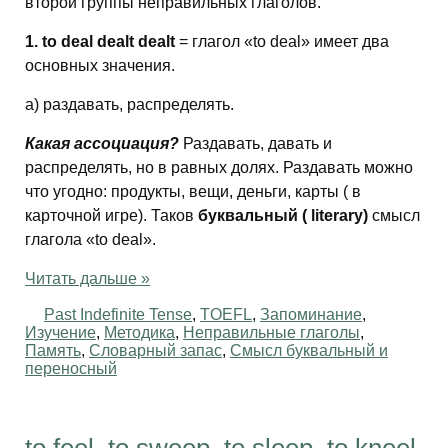
второй группы неправильных глаголов.
1. to deal dealt dealt
= глагол «to deal» имеет два
основных значения.
а) раздавать, распределять.
Какая ассоциация?
Раздавать, давать и
распределять, но в равных долях. Раздавать можно
что угодно: продукты, вещи, деньги, карты ( в
карточной игре). Таков
буквальный
( literary)
смысл
глагола «to deal».
Читать дальше »
Past Indefinite Tense
,
TOEFL
,
Запоминание
,
Изучение
,
Методика
,
Неправильные глаголы
,
Память
,
Словарный запас
,
Смысл буквальный и
переносный