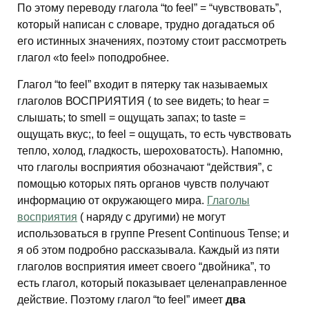
По этому переводу глагола “to feel” = “чувствовать”,
который написан с словаре, трудно догадаться об
его истинных значениях, поэтому стоит рассмотреть
глагол «to feel» поподробнее.
Глагол “to feel” входит в пятерку так называемых
глаголов ВОСПРИЯТИЯ ( to see видеть; to hear =
слышать; to smell = ощущать запах; to taste =
ощущать вкус;, to feel = ощущать, то есть чувствовать
тепло, холод, гладкость, шероховатость). Напомню,
что глаголы восприятия обозначают “действия”, с
помощью которых пять органов чувств получают
информацию от окружающего мира.
Глаголы
восприятия
( наряду с другими) не могут
использоваться в группе Present Continuous Tense; и
я об этом подробно рассказывала. Каждый из пяти
глаголов восприятия имеет своего “двойника”, то
есть глагол, который показывает целенаправленное
действие. Поэтому глагол “to feel” имеет
два