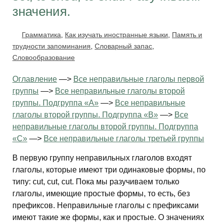
значения.
Грамматика
,
Как изучать иностранные языки
,
Память и
трудности запоминания
,
Словарный запас
,
Словообразование
Оглавление
—>
Все неправильные глаголы первой
группы
—>
Все неправильные глаголы второй
группы. Подгруппа «А»
—>
Все неправильные
глаголы второй группы. Подгруппа «В»
—>
Все
неправильные глаголы второй группы. Подгруппа
«С»
—>
Все неправильные глаголы третьей группы
В первую группу неправильных глаголов входят
глаголы, которые имеют три одинаковые формы, по
типу: cut, cut, cut. Пока мы разучиваем только
глаголы, имеющие простые формы, то есть, без
префиксов. Неправильные глаголы с префиксами
имеют такие же формы, как и простые. О значениях