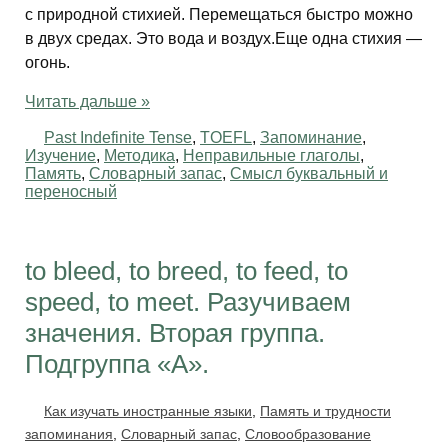
с природной стихией. Перемещаться быстро можно
в двух средах. Это вода и воздух.Еще одна стихия —
огонь.
Читать дальше »
Past Indefinite Tense
,
TOEFL
,
Запоминание
,
Изучение
,
Методика
,
Неправильные глаголы
,
Память
,
Словарный запас
,
Смысл буквальный и
переносный
to bleed, to breed, to feed, to
speed, to meet. Разучиваем
значения. Вторая группа.
Подгруппа «А».
Как изучать иностранные языки
,
Память и трудности
запоминания
,
Словарный запас
,
Словообразование