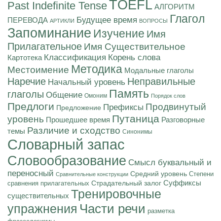
TOEFL
Past Indefinite Tense
АЛГОРИТМ
Глагол
Будущее время
ПЕРЕВОДА
АРТИКЛИ
ВОПРОСЫ
Запоминание
Изучение
Имя
Прилагательное
Имя Существительное
Корень слова
Классификация
Картотека
Методика
Местоимение
Модальные глаголы
Наречие
Неправильные
Начальный уровень
Память
глаголы
Общение
Омоним
Порядок слов
Предлоги
Продвинутый
Префиксы
Предложение
Путаница
уровень
Разговорные
Прошедшее время
Различие и сходство
темы
Синонимы
Словарный запас
Словообразование
Смысл буквальный и
переносный
Средний уровень
Степени
Сравнительные конструкции
Суффиксы
Страдательный залог
сравнения прилагательных
Тренировочные
существительных
Части речи
упражнения
разметка