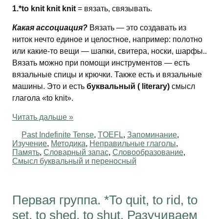
1.*to knit knit knit
= вязать, связывать.
Какая ассоциация?
Вязать — это создавать из
ниток нечто единое и целостное, например: полотно
или какие-то вещи — шапки, свитера, носки, шарфы..
Вязать можно при помощи инструментов — есть
вязальные спицы и крючки. Также есть и вязальные
машины. Это и есть
буквальный ( literary)
смысл
глагола «to knit».
Читать дальше »
Past Indefinite Tense
,
TOEFL
,
Запоминание
,
Изучение
,
Методика
,
Неправильные глаголы
,
Память
,
Словарный запас
,
Словообразование
,
Смысл буквальный и переносный
Первая группа. *To quit, to rid, to
set, to shed, to shut. Разучиваем