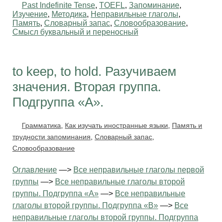
Past Indefinite Tense
,
TOEFL
,
Запоминание
,
Изучение
,
Методика
,
Неправильные глаголы
,
Память
,
Словарный запас
,
Словообразование
,
Смысл буквальный и переносный
to keep, to hold. Разучиваем
значения. Вторая группа.
Подгруппа «А».
Грамматика
,
Как изучать иностранные языки
,
Память и
трудности запоминания
,
Словарный запас
,
Словообразование
Оглавление
—>
Все неправильные глаголы первой
группы
—>
Все неправильные глаголы второй
группы. Подгруппа «А»
—>
Все неправильные
глаголы второй группы. Подгруппа «В»
—>
Все
неправильные глаголы второй группы. Подгруппа