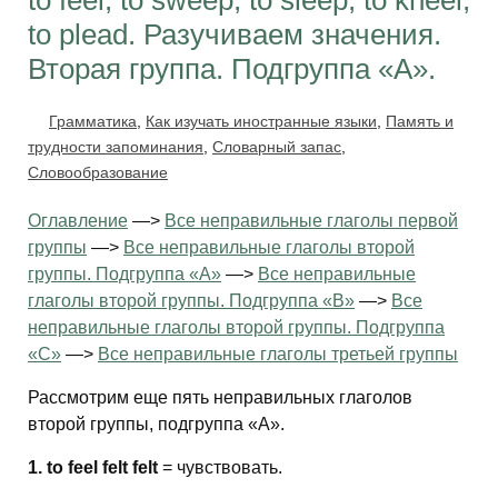
to feel, to sweep, to sleep, to kneel,
to plead. Разучиваем значения.
Вторая группа. Подгруппа «А».
Грамматика
,
Как изучать иностранные языки
,
Память и
трудности запоминания
,
Словарный запас
,
Словообразование
Оглавление
—>
Все неправильные глаголы первой
группы
—>
Все неправильные глаголы второй
группы. Подгруппа «А»
—>
Все неправильные
глаголы второй группы. Подгруппа «В»
—>
Все
неправильные глаголы второй группы. Подгруппа
«С»
—>
Все неправильные глаголы третьей группы
Рассмотрим еще пять неправильных глаголов
второй группы, подгруппа «А».
1. to feel felt felt
= чувствовать.