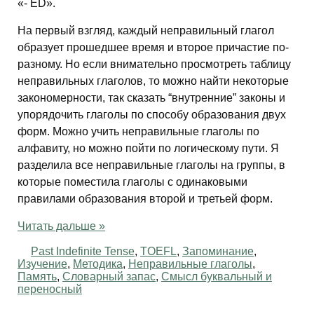
«- ED».
На первый взгляд, каждый неправильный глагол
образует прошедшее время и второе причастие по-
разному. Но если внимательно просмотреть таблицу
неправильных глаголов, то можно найти некоторые
закономерности, так сказать “внутренние” законы и
упорядочить глаголы по способу образования двух
форм. Можно учить неправильные глаголы по
алфавиту, но можно пойти по логическому пути. Я
разделила все неправильные глаголы на группы, в
которые поместила глаголы с одинаковыми
правилами образования второй и третьей форм.
Читать дальше »
Past Indefinite Tense
,
TOEFL
,
Запоминание
,
Изучение
,
Методика
,
Неправильные глаголы
,
Память
,
Словарный запас
,
Смысл буквальный и
переносный