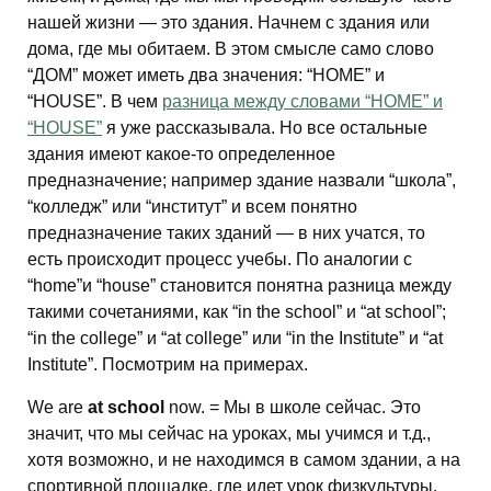
нашей жизни — это здания. Начнем с здания или
дома, где мы обитаем. В этом смысле само слово
“ДОМ” может иметь два значения: “HOME” и
“HOUSE”. В чем
разница между словами “HOME” и
“HOUSE”
я уже рассказывала. Но все остальные
здания имеют какое-то определенное
предназначение; например здание назвали “школа”,
“колледж” или “институт” и всем понятно
предназначение таких зданий — в них учатся, то
есть происходит процесс учебы. По аналогии с
“home”и “house” становится понятна разница между
такими сочетаниями, как “in the school” и “at school”;
“in the college” и “at college” или “in the Institute” и “at
Institute”. Посмотрим на примерах.
We are
at school
now. = Мы в школе сейчас. Это
значит, что мы сейчас на уроках, мы учимся и т.д.,
хотя возможно, и не находимся в самом здании, а на
спортивной площадке, где идет урок физкультуры.