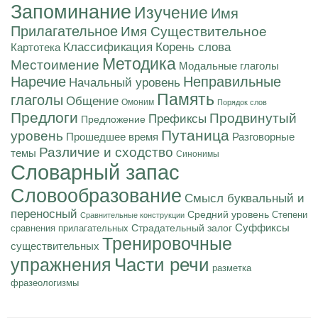
Запоминание
Изучение
Имя
Прилагательное
Имя Существительное
Корень слова
Классификация
Картотека
Методика
Местоимение
Модальные глаголы
Наречие
Неправильные
Начальный уровень
Память
глаголы
Общение
Омоним
Порядок слов
Предлоги
Продвинутый
Префиксы
Предложение
Путаница
уровень
Разговорные
Прошедшее время
Различие и сходство
темы
Синонимы
Словарный запас
Словообразование
Смысл буквальный и
переносный
Средний уровень
Степени
Сравнительные конструкции
Суффиксы
Страдательный залог
сравнения прилагательных
Тренировочные
существительных
Части речи
упражнения
разметка
фразеологизмы