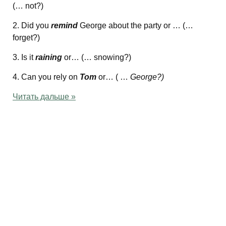
(… not?)
2. Did you
remind
George about the party or … (…
forget?)
3. Is it
raining
or… (… snowing?)
4. Can you rely on
Tom
or… ( …
George?)
Читать дальше »