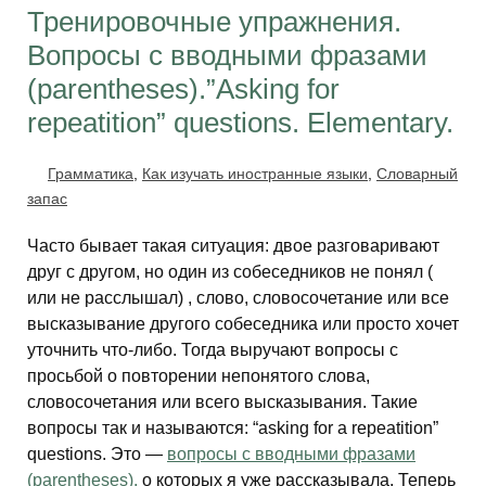
Тренировочные упражнения.
Вопросы с вводными фразами
(parentheses).”Asking for
repeatition” questions. Elementary.
Грамматика
,
Как изучать иностранные языки
,
Словарный
запас
Часто бывает такая ситуация: двое разговаривают
друг с другом, но один из собеседников не понял (
или не расслышал) , слово, словосочетание или все
высказывание другого собеседника или просто хочет
уточнить что-либо. Тогда выручают вопросы с
просьбой о повторении непонятого слова,
словосочетания или всего высказывания. Такие
вопросы так и называются: “asking for a repeatition”
questions. Это —
вопросы с вводными фразами
(parentheses),
о которых я уже рассказывала. Теперь