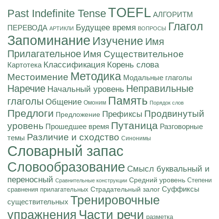
TOEFL
Past Indefinite Tense
АЛГОРИТМ
Глагол
Будущее время
ПЕРЕВОДА
АРТИКЛИ
ВОПРОСЫ
Запоминание
Изучение
Имя
Прилагательное
Имя Существительное
Корень слова
Классификация
Картотека
Методика
Местоимение
Модальные глаголы
Наречие
Неправильные
Начальный уровень
Память
глаголы
Общение
Омоним
Порядок слов
Предлоги
Продвинутый
Префиксы
Предложение
Путаница
уровень
Разговорные
Прошедшее время
Различие и сходство
темы
Синонимы
Словарный запас
Словообразование
Смысл буквальный и
переносный
Средний уровень
Степени
Сравнительные конструкции
Суффиксы
Страдательный залог
сравнения прилагательных
Тренировочные
существительных
Части речи
упражнения
разметка