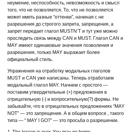
неумение, неспособность, невозможность и смысл
того, что не позволяется. То, что не позволяется
может иметь разные “оттенки”, начиная с не
разрешения до строгого запрета, запрещения, а
запрет передает глагол MUSTN’T и тут уже можно
проследить связь между CAN и MUST. Глагол CAN и
MAY имеют одинаковые значения позволения и
разрешения, только MAY выражает более
официальный стиль.
Упражнения на отработку модальных глаголов
MUST и CAN уже написаны. Теперь отработаем
модальный глагол MAY. Начнем с простого —
поставим утвердительные (+) предложения в
отрицательную (-) и вопросительную(?) формы. Не
забывайте, что в отрицательных предложениях “MAY
NOT” — это запрещение. А в общем вопросе , такого
типа — “ MAY I GO?” — это просьба о разрешении.
1. The lesson is over. You may go home.