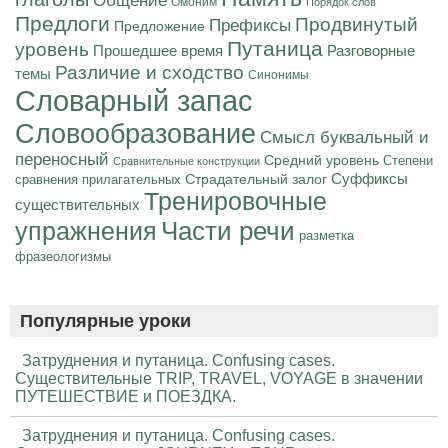
Общение
Омоним
Порядок слов
Предлоги
Продвинутый
Префиксы
Предложение
Путаница
уровень
Разговорные
Прошедшее время
Различие и сходство
темы
Синонимы
Словарный запас
Словообразование
Смысл буквальный и
переносный
Средний уровень
Степени
Сравнительные конструкции
Суффиксы
Страдательный залог
сравнения прилагательных
Тренировочные
существительных
Части речи
упражнения
разметка
фразеологизмы
Популярные уроки
Затруднения и путаница. Confusing cases.
Существительные TRIP, TRAVEL, VOYAGE в значении
ПУТЕШЕСТВИЕ и ПОЕЗДКА.
Затруднения и путаница. Confusing cases.