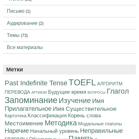
Письмо
(1)
Аудирование
(2)
Темы
(73)
Все материалы
Метки
TOEFL
Past Indefinite Tense
АЛГОРИТМ
Глагол
Будущее время
ПЕРЕВОДА
АРТИКЛИ
ВОПРОСЫ
Запоминание
Изучение
Имя
Прилагательное
Имя Существительное
Корень слова
Классификация
Картотека
Методика
Местоимение
Модальные глаголы
Наречие
Неправильные
Начальный уровень
Память
глаголы