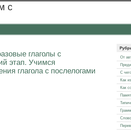
м с
Рубр
азовые глаголы с
От ав
ий этап. Учимся
Преди
ния глагола с послелогами
С чег
Как и
Как с
Памят
Типич
Грамм
Слово
Пере