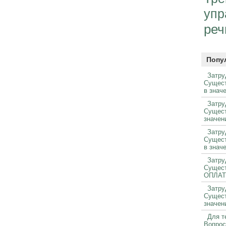
упр
реч
Попу
Затру
Сущес
в зна
Затру
Сущес
значе
Затру
Сущес
в зна
Затру
Сущест
ОПЛАТ
Затру
Сущес
значен
Для т
Вопрос