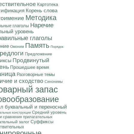
ствительное
Картотека
Корень слова
сификация
Методика
тоимение
Наречие
ьные глаголы
льный уровень
авильные глаголы
Память
ние
Омоним
Порядок
редлоги
Предложение
Продвинутый
иксы
ень
Прошедшее время
аница
Разговорные темы
ичие и сходство
Синонимы
оварный запас
овообразование
л буквальный и переносный
Средний уровень
ельные конструкции
и сравнения прилагательных
Суффиксы
ательный залог
твительных
нировочные