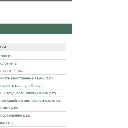
ики
тора
(1)
словие
(5)
о начать?
(152)
зучать иностранные языки
(927)
оставить план учебы
(17)
ь и трудности запоминания
(437)
ные ошибки в английском языке
(41)
атика
(942)
образование
(282)
воды
(82)