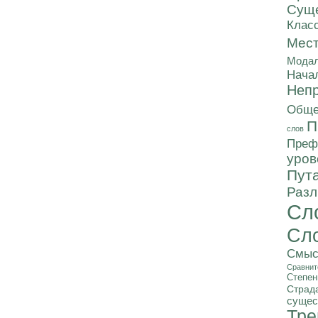
Суще
Клас
Мес
Модал
Нача
Непр
Обще
П
слов
Преф
уров
Пут
Разл
Сл
Сл
Смыс
Сравнит
Степен
Страд
сущес
Тре