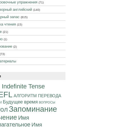
ровочные упражнения
(71)
ворный английский
(140)
рный запас
(815)
ка чтения
(15)
е
(21)
мо
(1)
ование
(2)
(73)
атериалы
и
 Indefinite Tense
EFL
АЛГОРИТМ ПЕРЕВОДА
Будущее время
И
ВОПРОСЫ
Запоминание
гол
чение
Имя
агательное
Имя