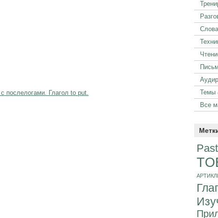
Трени
Разго
Слова
Техни
Чтени
Пись
Аудир
Темы
 послелогами. Глагол to put.
Все м
Метк
Past
TO
АРТИКЛ
Гла
Изу
Прил