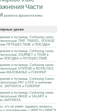
Части
ажнения
и
фразеологизмы
разметка
лярные уроки
днения и путаница. Confusing cases.
твительные TRIP, TRAVEL, VOYAGE
чении ПУТЕШЕСТВИЕ и ПОЕЗДКА.
днения и путаница. Confusing cases.
твительные JOURNEY и TOUR в
нии ПОЕЗДКА и ПУТЕШЕСТВИЕ.
днения и путаница. Confusing cases.
твительные STIPEND и ROYALTIES
чении ЖАЛОВАНЬЕ и ГОНОРАР.
днения и путаница. Confusing Cases.
вительные PAY и FEE в значении
А, ЗАРПЛАТА и ГОНОРАР.
днения и путаница. Confusing cases.
твительные WAGE и SALARY в
ии ЗАРПЛАТА.
ех, кто не умеет задавать вопросы.
ы к подлежащему с WHICH и WHICH